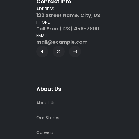
Contact Info
ADDRESS
123 Street Name, City, US
PHONE
Toll Free (123) 456-7890
EMAIL
mail@example.com
About Us
About Us
Our Stores
Careers